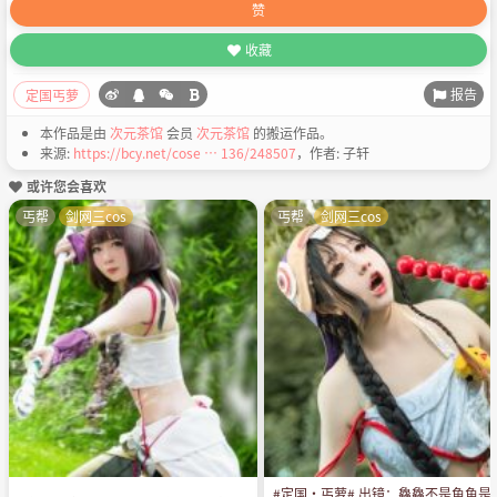
赞
收藏
报告
定国丐萝
本作品是由
次元茶馆
会员
次元茶馆
的搬运作品。
来源:
https://bcy.net/cose … 136/248507
，作者: 子轩
或许您会喜欢
丐帮
剑网三cos
丐帮
剑网三cos
#定国·丐萝# 出镜：鱻鱻不是鱼鱼是