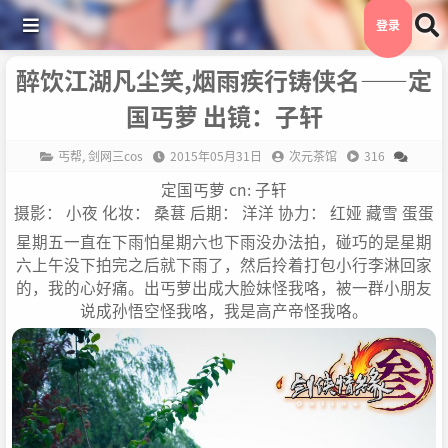
登录
醉饮江湖凡尘笑,烟雨疾行铸侠名——定
国丐萝 出镜：子轩
丐帮
,
剑网三cos
2015年05月31日
次元茶馆
316
定国丐萝 cn: 子轩
摄影： 小夜 化妆： 桑葚 后期： 洋洋 协力： 红娅 藏雪 蛋蛋
星期五一直在下雨怕星期六也下雨没办法拍，碰巧的是星期
六上午没下拍完之后就下雨了，然后拎着打包小行李淋回家
的，我的心好痛。出丐萝出成大脸妹怪我咯，被一群小朋友
说成孙悟空怪我咯，我是高产帝怪我咯。