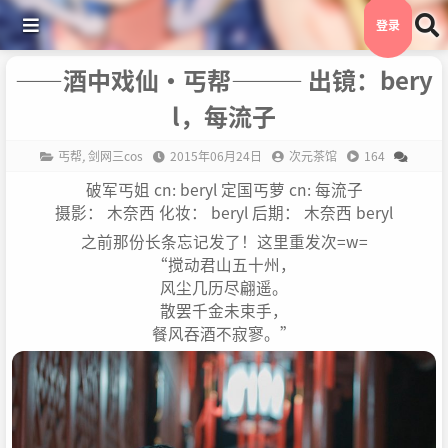
登录
——酒中戏仙·丐帮——— 出镜：bery
l，每流子
丐帮
,
剑网三cos
2015年06月24日
次元茶馆
164
破军丐姐 cn: beryl 定国丐萝 cn: 每流子
摄影： 木奈西 化妆： beryl 后期： 木奈西 beryl
之前那份长条忘记发了！这里重发次=w=
“搅动君山五十州，
风尘几历尽翩遥。
散罢千金未束手，
餐风吞酒不寂寥。”