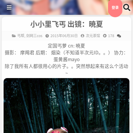
登录
小小里飞丐 出镜：暁夏
丐帮
,
剑网三cos
2015年06月30日
次元茶馆
178
定国丐萝 cn: 暁夏
摄影： 摩羯君 后期： 烟染（不知道半次元ID。。） 协力：
蛋黄酱mayo
除了我所有人都很用心的片子。。突然想起来有这么个活动
~