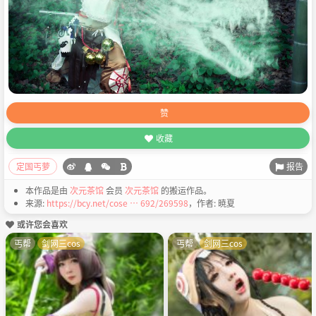
赞
收藏
报告
定国丐萝
本作品是由
次元茶馆
会员
次元茶馆
的搬运作品。
来源:
https://bcy.net/cose … 692/269598
，作者: 暁夏
或许您会喜欢
丐帮
剑网三cos
丐帮
剑网三cos