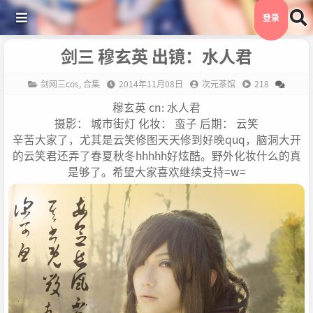
登录
剑三 穆玄英 出镜：水人君
剑网三cos
,
合集
2014年11月08日
次元茶馆
218
穆玄英 cn: 水人君
摄影： 城市街灯 化妆： 蛮子 后期： 云笑
辛苦大家了，尤其是云笑修图天天修到好晚quq，脑洞大开
的云笑君还弄了春夏秋冬hhhhh好炫酷。野外化妆什么的真
是够了。希望大家喜欢继续支持=w=