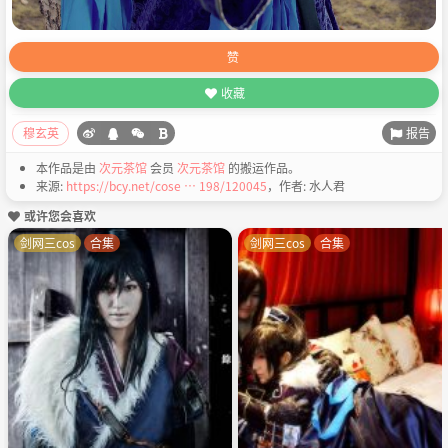
赞
收藏
报告
穆玄英
本作品是由
次元茶馆
会员
次元茶馆
的搬运作品。
来源:
https://bcy.net/cose … 198/120045
，作者: 水人君
或许您会喜欢
剑网三cos
合集
剑网三cos
合集