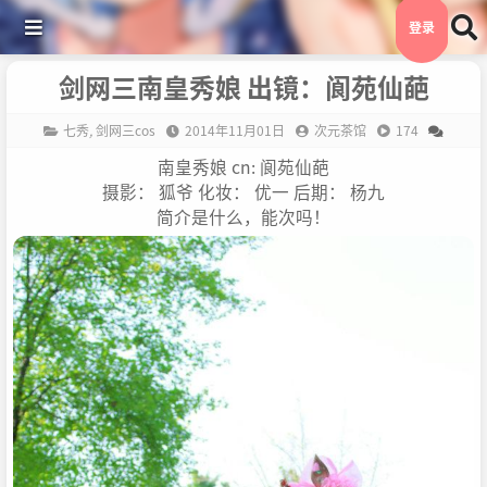
登录
剑网三南皇秀娘 出镜：阆苑仙葩
七秀
,
剑网三cos
2014年11月01日
次元茶馆
174
南皇秀娘 cn: 阆苑仙葩
摄影： 狐爷 化妆： 优一 后期： 杨九
简介是什么，能次吗！