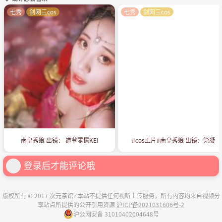
七秀
剑网三cos
七秀
剑网三cos
南皇秀娘 出镜： 道爷零憬KEI
#cos正片#南皇秀娘 出镜：筦凝
登录后才能评论哦
版权所有 © 2017
次元茶馆
⁄ 本站不提供任何视听上传服务，所有内容均来自视频分
享站点所提供的公开引用资源
沪ICP备2021031606号-2
沪公网安备 31010402004648号