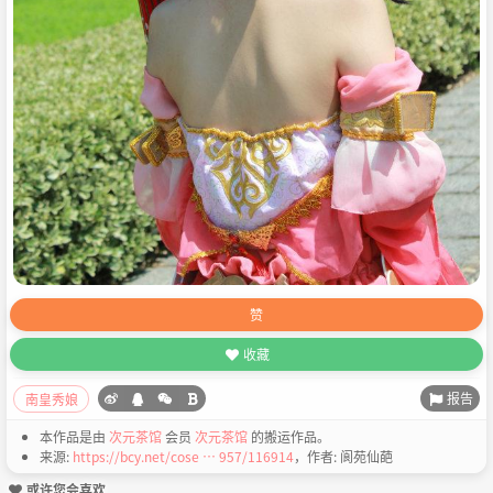
赞
收藏
报告
南皇秀娘
本作品是由
次元茶馆
会员
次元茶馆
的搬运作品。
来源:
https://bcy.net/cose … 957/116914
，作者: 阆苑仙葩
或许您会喜欢