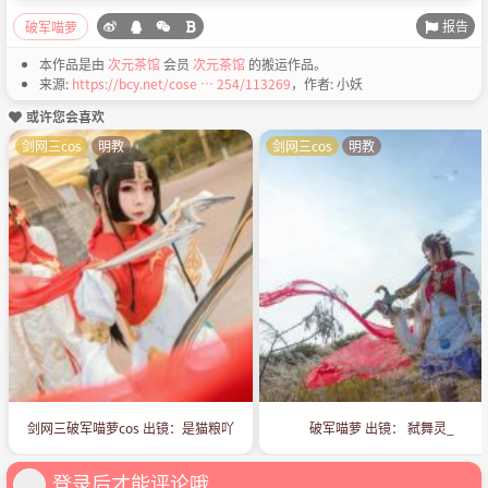
报告
破军喵萝
本作品是由
次元茶馆
会员
次元茶馆
的搬运作品。
来源:
https://bcy.net/cose … 254/113269
，作者: 小妖
或许您会喜欢
剑网三cos
明教
剑网三cos
明教
剑网三破军喵萝cos 出镜：是猫粮吖
破军喵萝 出镜： 弑舞灵_
登录后才能评论哦