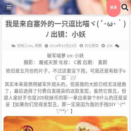
登录
我是来自塞外的一只逗比喵ヾ(´･ω･｀)
ﾉ 出镜：小妖
剑网三cos
,
明教
2014年10月23日
次元茶馆
100
破军喵萝 cn: 小妖
摄影： 魔戒天禁 化妆： C酱 后期： 素颜
依旧是五月份的片子，不过这套没下雨，可是还是有蚊子o
(￣皿￣///
其实本来是想用破军外观头的，但是我的大脸已经无法拯救
了，最后选择了付费白发挑染的这款发型，虽然它很丑，但
是人家好歹也是200软妹币的耶~~拿出来装个B什么的还是妥
妥【如果你们觉得发型丑，那一定是因为我的手残DIY╰(*°
▽°*)╯】