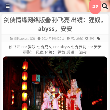
登录
剑侠情缘网络版叁 孙飞亮 出镜：狸奴，
abyss，安安
剑网三cos
,
合集
2014年10月20日
次元茶馆
306
孙飞亮 cn: 狸奴 七秀成女 cn: abyss 七秀萝莉 cn: 安安
摄影： 风疯 化妆： 狸奴 后期： 满夜