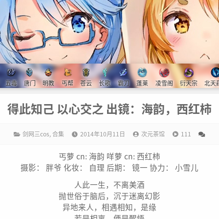
五毒
唐门
明教
丐帮
苍云
长歌
霸刀
蓬莱
凌雪阁
衍天宗
北天
得此知己 以心交之 出镜：海韵，西红柿
剑网三cos
,
合集
2014年10月11日
次元茶馆
111
丐萝 cn: 海韵 咩萝 cn: 西红柿
摄影： 胖爷 化妆： 自理 后期： 镜一 协力： 小雪儿
人此一生，不离美酒
抛世俗于脑后，沉于迷离幻影
异地来人，相遇相知，是缘
若是相离，便是醒悟