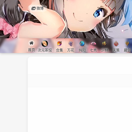
微博
首页
次元茶馆
合集
万花
纯阳
七秀
少林
天策
藏剑