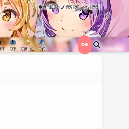
我的圈子
资源投稿
排行榜
登录
药宗
刀宗
万灵山庄
段氏