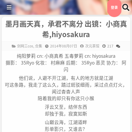
登录
墨月画天真，承君不离分 出镜：小商真
希,hiyosakura
剑网三cos
,
合集
2014年08月07日
次元茶馆
217
纯阳萝莉 cn: 小商真希 五毒萝莉 cn: hiyosakura
摄影： 35Ryo 化妆： 村麻麻 后期： 35Ryo 恶灵 协力： 阿
闪
他们说，人避不开江湖，有人的地方就是江湖
可这条路，我走了这么久，踏过斑驳细雨，采过点点灯火，
闻过杳杳人声
陪着我的却只有你这只小猴
浮云又至，结伴东西
却独于我，寂寞如斯
山巅云海，江湖道畔
形单影只，又谁去？