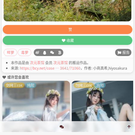
赞
收藏
报告
咩萝
毒萝
本作品是由
次元茶馆
会员
次元茶馆
的搬运作品。
来源:
https://bcy.net/cose … 3641/71060
，作者: 小商真希,hiyosakura
或许您会喜欢
剑网三cos
纯阳
剑网三cos
纯阳