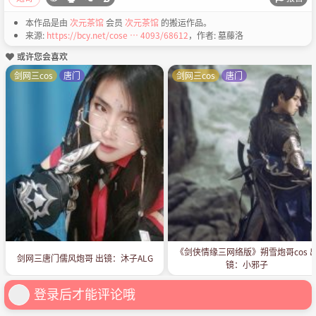
本作品是由
次元茶馆
会员
次元茶馆
的搬运作品。
来源:
https://bcy.net/cose … 4093/68612
，作者: 墓藤洛
或许您会喜欢
剑网三cos
唐门
剑网三cos
唐门
《剑侠情缘三网络版》朔雪炮哥cos 
剑网三唐门儒风炮哥 出镜：沐子ALG
镜：小邪子
登录后才能评论哦