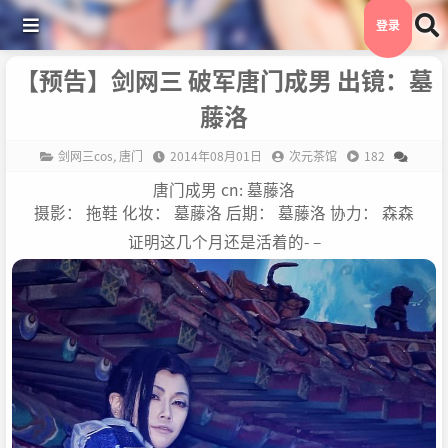
登录
【预告】剑网三 破军唐门成男 出镜：墓
藤洛
剑网三cos
,
唐门
2014年08月01日
次元茶馆
182
唐门成男 cn: 墓藤洛
摄影： 拖鞋 化妆： 墓藤洛 后期： 墓藤洛 协力： 森森
证明这几个月还是活着的- –