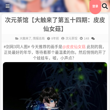
登录
次元茶馆【大触来了第五十四期：皮皮
仙女菇】
大触来了
,
情报总局
8年前
次元茶馆
148
#剑网3同人图# 今天推荐的画手是
@皮皮仙女菇
此刻的我，
正处最好的年华，等待着那个最温柔的你。然后悄悄的开了
个娃娃车，嘘，小声点？ ​​​​