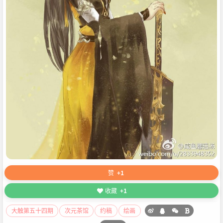
赞
+1
收藏
+1
大触第五十四期
次元茶馆
约稿
绘画