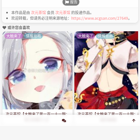
报告
本作品是由
次元茶馆
会员
次元茶馆
的投递作品。
欢迎转载，但请务必注明来源地址：
https://www.acgsan.com/27649
。
或许您会喜欢
大触来了
情报总局
大触来了
情报总局
次元茶馆【大触来了第一百一十一期：
次元茶馆【大触来了第一百一十期：
努力的橙汁儿】
画的袖袖】
登录后才能评论哦