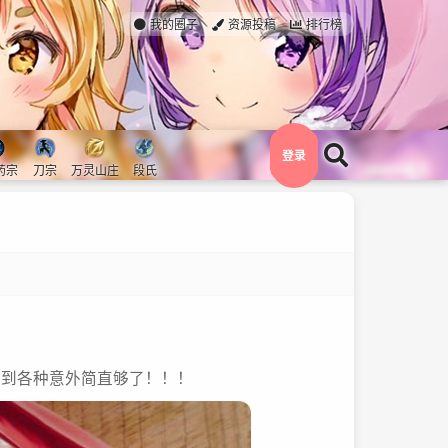
我的圈子
资源投稿
排行榜
登录
药宗
刀宗
万灵山庄
段氏
刮到各种意外简直够了！！！