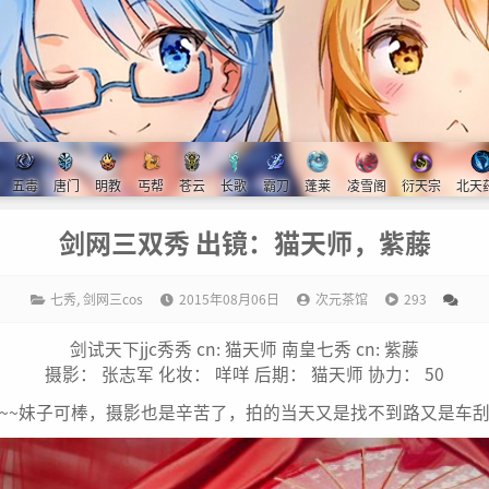
五毒
唐门
明教
丐帮
苍云
长歌
霸刀
蓬莱
凌雪阁
衍天宗
北天
剑网三双秀 出镜：猫天师，紫藤
七秀
,
剑网三cos
2015年08月06日
次元茶馆
293
剑试天下jjc秀秀 cn: 猫天师 南皇七秀 cn: 紫藤
摄影： 张志军 化妆： 咩咩 后期： 猫天师 协力： 50
~~妹子可棒，摄影也是辛苦了，拍的当天又是找不到路又是车