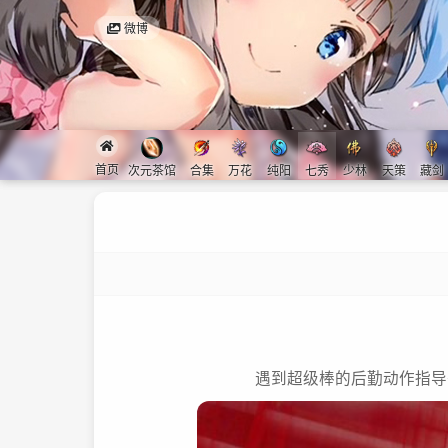
微博
首页
次元茶馆
合集
万花
纯阳
七秀
少林
天策
藏剑
遇到超级棒的后勤动作指导