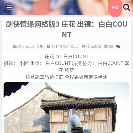
登录
剑侠情缘网络版3 庄花 出镜：白白COU
NT
剑网三cos
,
合集
2014年05月31日
次元茶馆
58
庄花 cn: 白白COUNT
摄影： 小囧 化妆： 白白COUNT 坑叔 协力： 白白COUNT 翠
花 残梦
特意跑去乌镇拍的 全程跟男票累得半死