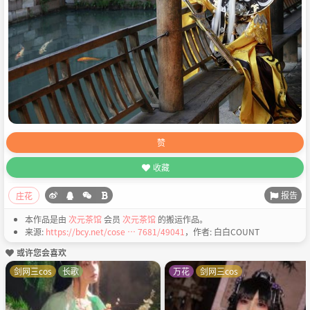
赞
收藏
报告
庄花
本作品是由
次元茶馆
会员
次元茶馆
的搬运作品。
来源:
https://bcy.net/cose … 7681/49041
，作者: 白白COUNT
或许您会喜欢
剑网三cos
长歌
万花
剑网三cos