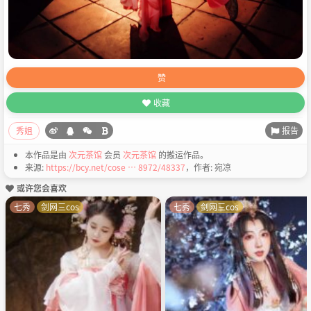
赞
收藏
报告
秀姐
本作品是由
次元茶馆
会员
次元茶馆
的搬运作品。
来源:
https://bcy.net/cose … 8972/48337
，作者: 宛凉
或许您会喜欢
七秀
剑网三cos
七秀
剑网三cos