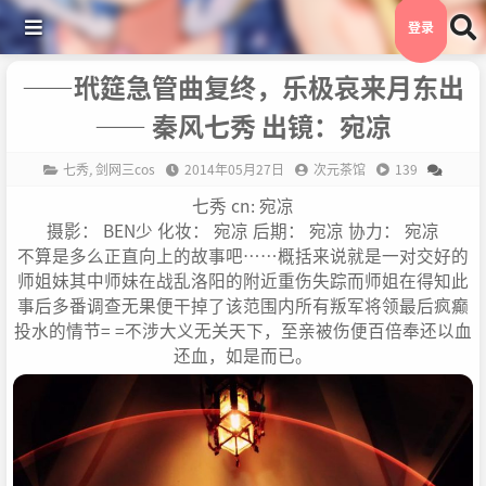
登录
——玳筵急管曲复终，乐极哀来月东出
—— 秦风七秀 出镜：宛凉
七秀
,
剑网三cos
2014年05月27日
次元茶馆
139
七秀 cn: 宛凉
摄影： BEN少 化妆： 宛凉 后期： 宛凉 协力： 宛凉
不算是多么正直向上的故事吧……概括来说就是一对交好的
师姐妹其中师妹在战乱洛阳的附近重伤失踪而师姐在得知此
事后多番调查无果便干掉了该范围内所有叛军将领最后疯癫
投水的情节= =不涉大义无关天下，至亲被伤便百倍奉还以血
还血，如是而已。