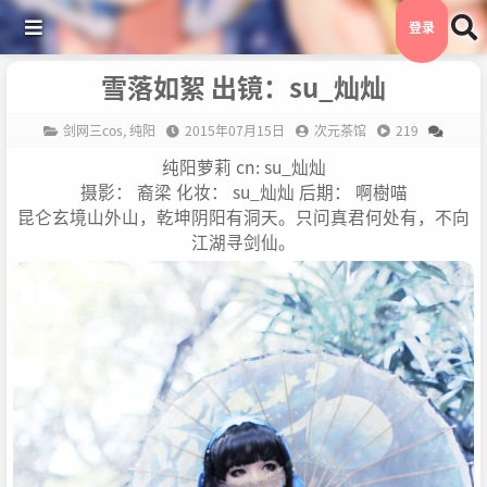
登录
雪落如絮 出镜：su_灿灿
剑网三cos
,
纯阳
2015年07月15日
次元茶馆
219
纯阳萝莉 cn: su_灿灿
摄影： 裔梁 化妆： su_灿灿 后期： 啊樹喵
昆仑玄境山外山，乾坤阴阳有洞天。只问真君何处有，不向
江湖寻剑仙。