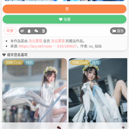
赞
收藏
报告
咩萝
本作品是由
次元茶馆
会员
次元茶馆
的搬运作品。
来源:
https://bcy.net/cose … 019/280827
，作者: su_灿灿
或许您会喜欢
剑网三cos
纯阳
剑网三cos
纯阳