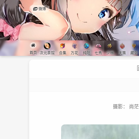
微博
首页
次元茶馆
合集
万花
纯阳
七秀
少林
天策
藏剑
『
摄影： 尚茫 