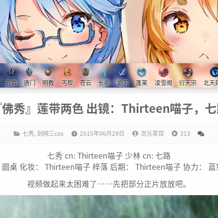
五毒
唐门
明教
丐帮
苍云
长歌
霸刀
蓬莱
凌雪阁
衍天宗
北天
佛秀』莲带两色 出镜：Thirteen喵子，
七秀
,
剑网三cos
2015年06月29日
次元茶馆
313
七秀 cn: Thirteen喵子 少林 cn: 七路
圆桌 化妆： Thirteen喵子 梓落 后期： Thirteen喵子 协力： 蓝猫
视频做起来太困难了……先把部分正片放放吧。