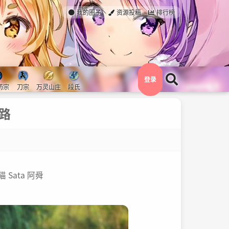
我的圈子
资源投稿
排行榜
登录
药宗
刀宗
万灵山庄
段氏
七路
 Sata 阿舜