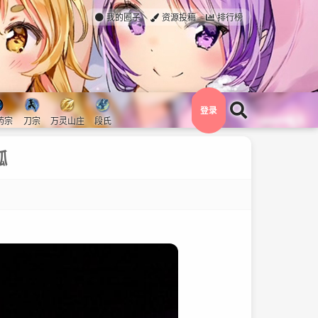
我的圈子
资源投稿
排行榜
登录
药宗
刀宗
万灵山庄
段氏
狐