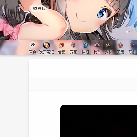
微博
首页
次元茶馆
合集
万花
纯阳
七秀
少林
天策
藏剑