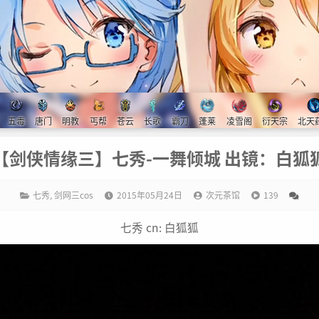
五毒
唐门
明教
丐帮
苍云
长歌
霸刀
蓬莱
凌雪阁
衍天宗
北天
【剑侠情缘三】七秀-一舞倾城 出镜：白狐
七秀
,
剑网三cos
2015年05月24日
次元茶馆
139
七秀 cn: 白狐狐