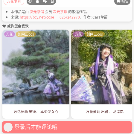
报告
万花萝莉
本作品是由
次元茶馆
会员
次元茶馆
的搬运作品。
来源:
https://bcy.net/cose … 625/242970
，作者: Cara兮辞
或许您会喜欢
万花
剑网三cos
万花
剑网三cos
万花萝莉 出镜： 本少少女心
万花萝莉 出镜： 龙浮岚
登录后才能评论哦