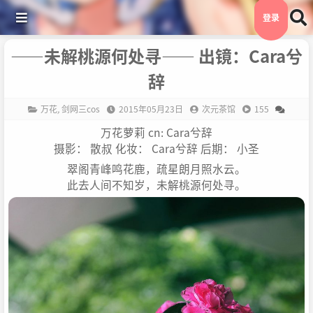
登录
——未解桃源何处寻—— 出镜：Cara兮
辞
万花
,
剑网三cos
2015年05月23日
次元茶馆
155
万花萝莉 cn: Cara兮辞
摄影： 散叔 化妆： Cara兮辞 后期： 小圣
翠阁青峰鸣花鹿，疏星朗月照水云。
此去人间不知岁，未解桃源何处寻。