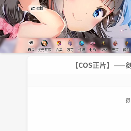
微博
首页
次元茶馆
合集
万花
纯阳
七秀
少林
天策
藏剑
【COS正片】——剑
摄