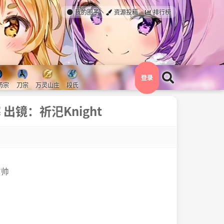
我的圈子
资源投稿
排行榜
登录
药宗
刀宗
万灵山庄
段氏
出镜：祈汜Knight
富帅