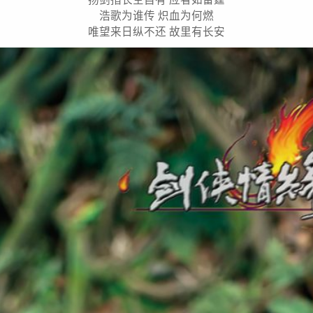
浩歌为谁传 炽血为何燃
唯望来日纵不还 故里有长安