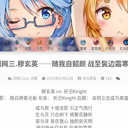
五毒
唐门
明教
丐帮
苍云
长歌
霸刀
蓬莱
凌雪阁
衍天宗
北天
网三.穆玄英——随我自韶颜 战至鬓边霜寒 
剑网三cos
,
合集
2015年05月22日
次元茶馆
182
穆玄英 cn: 祈汜Knight
影： 晓白牌柔光板 化妆： 祈汜Knight 后期： 柒玥立志成为高
成与败 十煌龙影 引正气而行
生与灭 只在树下 倚繁花静听
是与非 皆在我心 独酌到天明
扬剑指长空自有 应者如雷霆