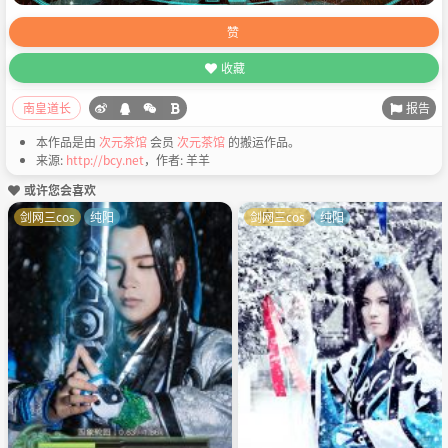
赞
收藏
报告
南皇道长
本作品是由
次元茶馆
会员
次元茶馆
的搬运作品。
来源:
http://bcy.net
，作者: 羊羊
或许您会喜欢
剑网三cos
纯阳
剑网三cos
纯阳