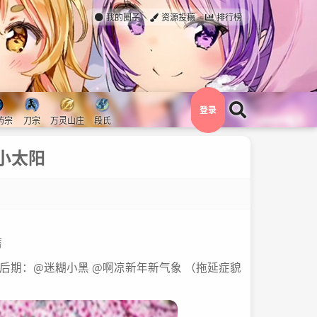
我的圈子
资源投稿
排行榜
登录
药宗
刀宗
万灵山庄
段氏
小太阳
痞
小Q 后期：@迷糊小黑 @啊凉新年新气象 （拖延症貌