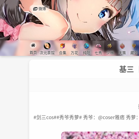
微博
首页
次元茶馆
合集
万花
纯阳
七秀
少林
天策
藏剑
基三
#剑三cos##秀爷秀萝# 秀爷：@coser雅痞