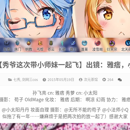
五毒
唐门
明教
丐帮
苍云
长歌
霸刀
蓬莱
凌雪阁
衍天宗
北天
【秀爷这次带小师妹一起飞】出镜：雅痞，
七秀
,
剑网三cos
2015年05月19日
次元茶馆
264
孙飞亮 cn: 雅痞 秀萝 cn: 小太阳
摄影： 苟子 OldMage 化妆： 雅痞 后期： 啊凉 幻雨 协力： 雅
 秀萝：@小太阳丹丹 妆面自理 摄影：@无所不能的苟子 @小法师
似拖了有一年……嫌麻烦于是把两次拍的放一起了）感谢大家