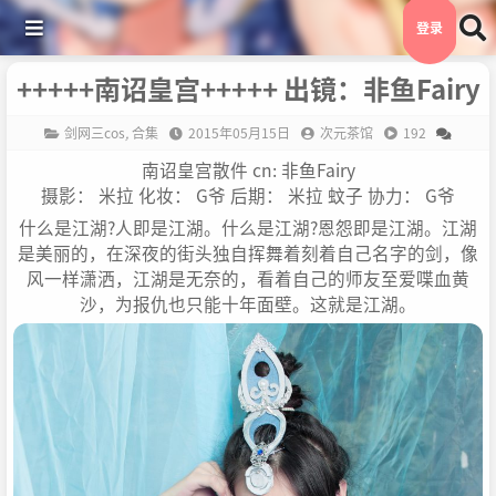
登录
+++++南诏皇宫+++++ 出镜：非鱼Fairy
剑网三cos
,
合集
2015年05月15日
次元茶馆
192
南诏皇宫散件 cn: 非鱼Fairy
摄影： 米拉 化妆： G爷 后期： 米拉 蚊子 协力： G爷
什么是江湖?人即是江湖。什么是江湖?恩怨即是江湖。江湖
是美丽的，在深夜的街头独自挥舞着刻着自己名字的剑，像
风一样潇洒，江湖是无奈的，看着自己的师友至爱喋血黄
沙，为报仇也只能十年面壁。这就是江湖。