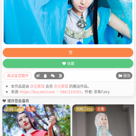
赞
收藏
报告
南诏皇宫散件
本作品是由
次元茶馆
会员
次元茶馆
的搬运作品。
来源:
https://bcy.net/cose … 086/219203
，作者: 非鱼Fairy
或许您会喜欢
剑网三cos
合集
剑网三cos
合集