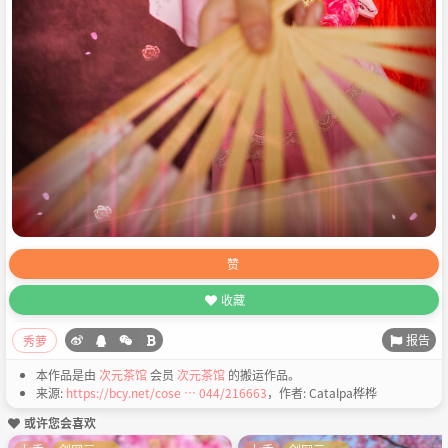
赞
收藏
报告
秀萝
本作品是由
次元茶馆
会员
次元茶馆
的搬运作品。
来源:
https://bcy.net/cose … 044/216663
，作者: Catalpa桦桦
或许您会喜欢