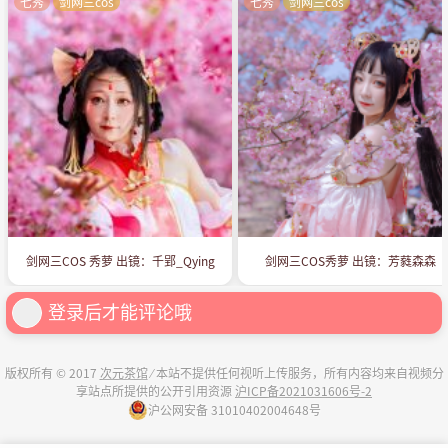
七秀
剑网三cos
七秀
剑网三cos
剑网三COS 秀萝 出镜：千郢_Qying
剑网三COS秀萝 出镜：芳蕤森森
登录后才能评论哦
版权所有 © 2017
次元茶馆
⁄ 本站不提供任何视听上传服务，所有内容均来自视频分
享站点所提供的公开引用资源
沪ICP备2021031606号-2
沪公网安备 31010402004648号