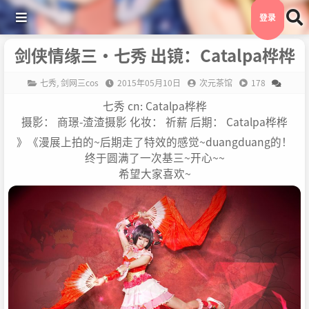
登录
剑侠情缘三·七秀 出镜：Catalpa桦桦
七秀
,
剑网三cos
2015年05月10日
次元茶馆
178
七秀 cn: Catalpa桦桦
摄影： 商璟-渣渣摄影 化妆： 祈薪 后期： Catalpa桦桦
》《漫展上拍的~后期走了特效的感觉~duangduang的！
终于圆满了一次基三~开心~~
希望大家喜欢~