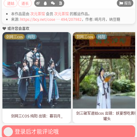
报告
道姑
道长
本作品是由
次元茶馆
会员
次元茶馆
的搬运作品。
来源:
https://bcy.net/cose … 494/207982
，作者: 崎月月，纳豆糖
或许您会喜欢
剑网三cos
纯阳
剑网三cos
纯阳
剑三破军道姑cos 出镜：妖宴想吃黄
剑网三COS 纯阳 出镜：暮羽月_
罐头
登录后才能评论哦