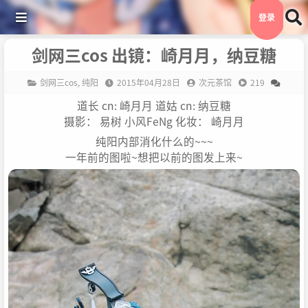
登录
剑网三cos 出镜：崎月月，纳豆糖
剑网三cos
,
纯阳
2015年04月28日
次元茶馆
219
道长 cn: 崎月月 道姑 cn: 纳豆糖
摄影： 易树 小风FeNg 化妆： 崎月月
纯阳内部消化什么的~~~
一年前的图啦~想把以前的图发上来~