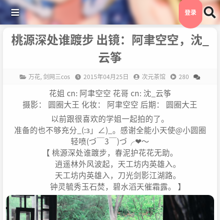
登录
桃源深处谁踱步 出镜：阿聿空空，沈_
云筝
万花
,
剑网三cos
2015年04月25日
次元茶馆
280
花姐 cn: 阿聿空空 花哥 cn: 沈_云筝
摄影： 圆圈大王 化妆： 阿聿空空 后期： 圆圈大王
以前跟很喜欢的学姐一起拍的了。
准备的也不够充分_(:з」∠)_。感谢全能小天使@小圆圈
轻喷(づ￣3￣)づ╭❤～
【 桃源深处谁踱步，春泥护花花无助。
逍遥林外风波起，天工坊内英雄入。
天工坊内英雄入，刀光剑影江湖路。
钟灵毓秀玉石焚，碧水滔天催霜露。 】