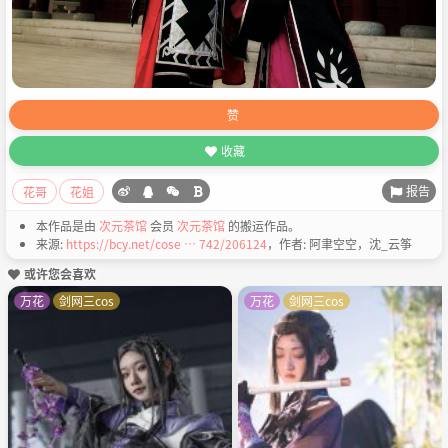
赞
收藏
报告
花哥
花姐
本作品是由
次元茶馆
会员
次元茶馆
的搬运作品。
来源:
https://bcy.net/cose … 742/206124
，作者: 阿聿空空，沈_云筝
或许您会喜欢
万花
剑网三cos
万花
剑网三cos