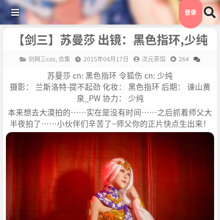
登录
【剑三】苏曼莎 出镜：黑色指环,少纯
剑网三cos
,
合集
2015年04月17日
次元茶馆
264
苏曼莎 cn: 黑色指环 令狐伤 cn: 少纯
摄影： 兰斯洛特-提不起劲 化妆： 黑色指环 后期： 谏山黄
泉_PW 协力： 少纯
本来想去大漠拍的……实在是没有时间……之后抓着师父大
半夜拍了……小伙伴们辛苦了~师父你的正片快点生出来！