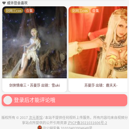
或许您会喜欢
剑网三cos
合集
剑网三cos
合集
剑侠情缘三·苏曼莎 出镜：雪uki
苏曼莎 出镜：鹿夭夭-
登录后才能评论哦
版权所有 © 2017
次元茶馆
⁄ 本站不提供任何视听上传服务，所有内容均来自视频分
享站点所提供的公开引用资源
沪ICP备2021031606号-2
沪公网安备 31010402004648号