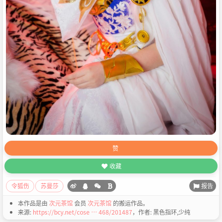
赞
收藏
报告
令狐伤
苏曼莎
本作品是由
次元茶馆
会员
次元茶馆
的搬运作品。
来源:
https://bcy.net/cose … 468/201487
，作者: 黑色指环,少纯