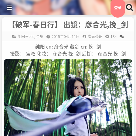
登录
【破军-春日行】 出镜：彦合光,挽_剑
剑网三cos
,
合集
2015年04月11日
次元茶馆
184
纯阳 cn: 彦合光 藏剑 cn: 挽_剑
摄影： 宝叔 化妆： 彦合光 挽_剑 后期： 彦合光 挽_剑