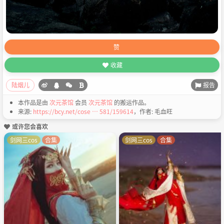
赞
收藏
报告
陆烟儿
本作品是由
次元茶馆
会员
次元茶馆
的搬运作品。
来源:
https://bcy.net/cose … 581/159614
，作者: 毛血旺
或许您会喜欢
剑网三cos
合集
剑网三cos
合集