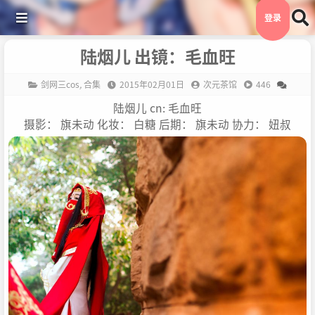
登录
陆烟儿 出镜：毛血旺
剑网三cos
,
合集
2015年02月01日
次元茶馆
446
陆烟儿 cn: 毛血旺
摄影： 旗未动 化妆： 白糖 后期： 旗未动 协力： 妞叔