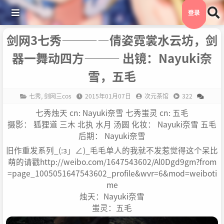
登录
剑网3七秀————倩姿霓裳水云坊，剑
器一舞动四方——— 出镜：Nayuki奈
雪，五毛
七秀
,
剑网三cos
2015年01月07日
次元茶馆
322
七秀烛天 cn: Nayuki奈雪 七秀蚩灵 cn: 五毛
摄影： 狐狸道 三木 北执 水月 汤圆 化妆： Nayuki奈雪 五毛
后期： Nayuki奈雪
旧作重发系列_(:з」∠)_毛毛单人的我就不发惹觉得这个呆比
萌的请戳http://weibo.com/1647543602/Al0Dgd9gm?from
=page_1005051647543602_profile&wvr=6&mod=weiboti
me
烛天：Nayuki奈雪
蚩灵：五毛