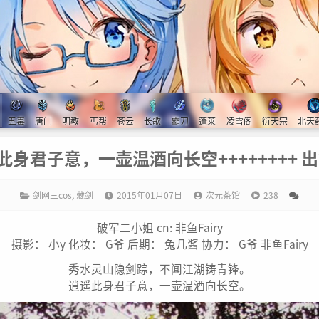
五毒
唐门
明教
丐帮
苍云
长歌
霸刀
蓬莱
凌雪阁
衍天宗
北天
遥此身君子意，一壶温酒向长空++++++++ 出
剑网三cos
,
藏剑
2015年01月07日
次元茶馆
238
破军二小姐 cn: 非鱼Fairy
摄影： 小y 化妆： G爷 后期： 兔几酱 协力： G爷 非鱼Fairy
秀水灵山隐剑踪，不闻江湖铸青锋。
逍遥此身君子意，一壶温酒向长空。