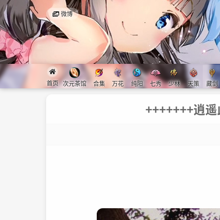
微博
首页
次元茶馆
合集
万花
纯阳
七秀
少林
天策
藏剑
+++++++逍