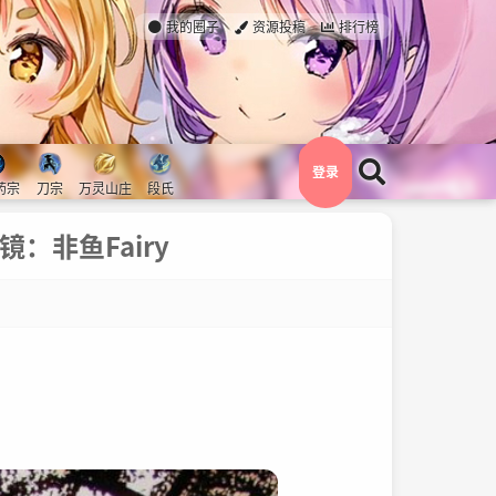
我的圈子
资源投稿
排行榜
登录
药宗
刀宗
万灵山庄
段氏
镜：非鱼Fairy