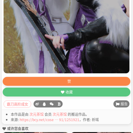
赞
收藏
报告
霸刀高阶成女
本作品是由
次元茶馆
会员
次元茶馆
的搬运作品。
来源:
https://bcy.net/cose … 91/1251921
，作者: 祈瑶
或许您会喜欢