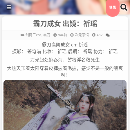
登录
霸刀成女 出镜：祈瑶
剑网三cos
,
霸刀
9年前
次元茶馆
482
霸刀高阶成女 cn: 祈瑶
摄影： 苍穹喵 化妆： 祈瑶 后期： 祈瑶 协力： 祈瑶
————刀光起处鲸吞海，誓将浮名敬死生————
大热天顶着太阳穿着皮裤披着毛披，感觉不是一般的酸爽
啊！