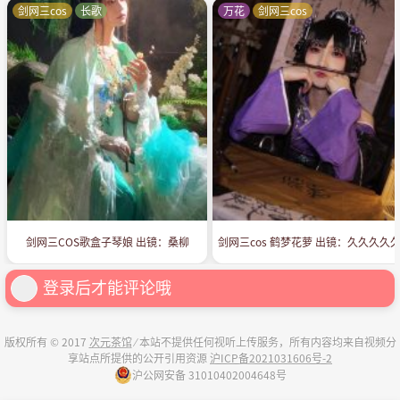
剑网三cos
长歌
万花
剑网三cos
剑网三COS歌盒子琴娘 出镜：桑柳
剑网三cos 鹤梦花萝 出镜：久久久久久
登录后才能评论哦
版权所有 © 2017
次元茶馆
⁄ 本站不提供任何视听上传服务，所有内容均来自视频分
享站点所提供的公开引用资源
沪ICP备2021031606号-2
沪公网安备 31010402004648号