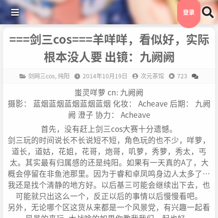
登录
===剑三cos===羊咩咩，看似好，实际
根本没人要 出镜：九阙阙
剑网三cos
,
纯阳
2014年10月19日
次元茶馆
723
蚩灵咩萝 cn: 九阙阙
摄影： 蓝烟蓝烟蓝烟蓝烟蓝烟 化妆： Acheave 后期： 九阙
阙 澄子 协力： Acheave
首先，没有赶上剑三cos大赛十分遗憾。
剑三玩的时间说长不长说短不短，角色玩的也不少，咩萝，
道长，道姑，花姐，花哥，炮哥，叽萝，秀萝，秀太，丐
太。其实最有归属感的还是纯阳。如果有一天真的A了，大
概会停留在非鱼池那里。因为于睿和卓凤鸣身边人太多了…
我还是找个清静的地方好。以后基三可能会继续出下去，也
可能就只出这么一个，反正以后的事情以后慢慢看吧。
另外，无论哪个区这货从来都是一个风景党，有兴趣一起看