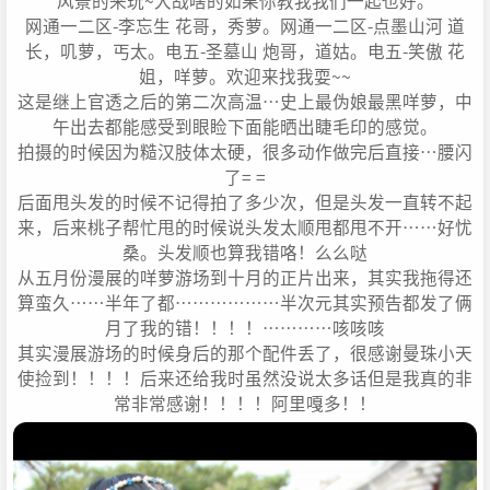
风景的来玩~大战啥的如果你教我我们一起也好。
网通一二区-李忘生 花哥，秀萝。网通一二区-点墨山河 道
长，叽萝，丐太。电五-圣墓山 炮哥，道姑。电五-笑傲 花
姐，咩萝。欢迎来找我耍~~
这是继上官透之后的第二次高温…史上最伪娘最黑咩萝，中
午出去都能感受到眼睑下面能晒出睫毛印的感觉。
拍摄的时候因为糙汉肢体太硬，很多动作做完后直接…腰闪
了= =
后面甩头发的时候不记得拍了多少次，但是头发一直转不起
来，后来桃子帮忙甩的时候说头发太顺甩都甩不开……好忧
桑。头发顺也算我错咯！么么哒
从五月份漫展的咩萝游场到十月的正片出来，其实我拖得还
算蛮久……半年了都………………半次元其实预告都发了俩
月了我的错！！！！…………咳咳咳
其实漫展游场的时候身后的那个配件丢了，很感谢曼珠小天
使捡到！！！！后来还给我时虽然没说太多话但是我真的非
常非常感谢！！！！阿里嘎多！！