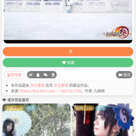
赞
收藏
报告
蚩灵咩萝
本作品是由
次元茶馆
会员
次元茶馆
的搬运作品。
来源:
https://bcy.net/cose … 569/111758
，作者: 九阙阙
或许您会喜欢
剑网三cos
纯阳
剑网三cos
纯阳