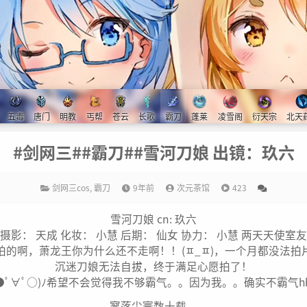
五毒
唐门
明教
丐帮
苍云
长歌
霸刀
蓬莱
凌雪阁
衍天宗
北天
#剑网三##霸刀##雪河刀娘 出镜：玖六
剑网三cos
,
霸刀
9年前
次元茶馆
423
雪河刀娘 cn: 玖六
摄影： 天成 化妆： 小慧 后期： 仙女 协力： 小慧 两天天使室友
拍的啊，萧龙王你为什么还不走啊！！(ㅍ_ㅍ)，一个月都没法拍
沉迷刀娘无法自拔，终于满足心愿拍了！
(●ﾟ∀ﾟ○)ﾉ希望不会觉得我不够霸气。。因为我。。确实不霸气hh
寥落尘寰数十载，