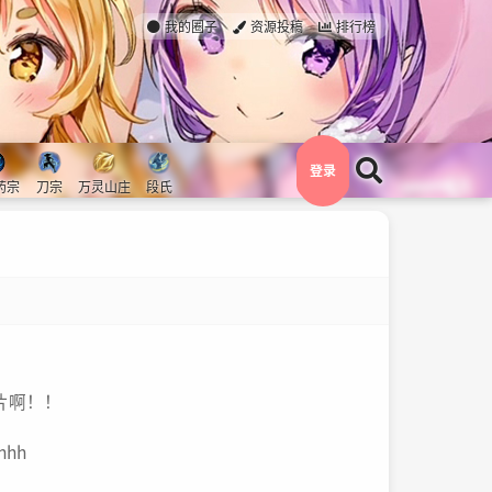
我的圈子
资源投稿
排行榜
登录
药宗
刀宗
万灵山庄
段氏
片啊！！
hh