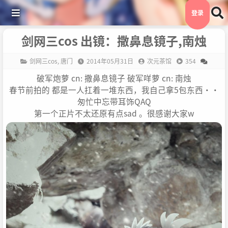
登录
剑网三cos 出镜：撒鼻息镜子,南烛
剑网三cos
,
唐门
2014年05月31日
次元茶馆
354
破军炮萝 cn: 撒鼻息镜子 破军咩萝 cn: 南烛
春节前拍的 都是一人扛着一堆东西，我自己拿5包东西··
匆忙中忘带耳饰QAQ
第一个正片不太还原有点sad 。很感谢大家w