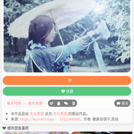
赞
收藏
报告
破军咩萝
破军炮萝
本作品是由
次元茶馆
会员
次元茶馆
的搬运作品。
来源:
https://bcy.net/cose … 2311/49069
，作者: 撒鼻息镜子,南烛
或许您会喜欢