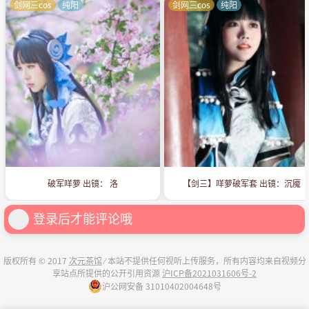
剑网三cos
纯阳
剑网三cos
纯阳
破军咩萝 出镜： 洛
【剑三】咩萝破军套 出镜：沉魇
登录后才能评论哦
版权所有 © 2017
次元茶馆
⁄ 本站不提供任何视听上传服务，所有内容均来自视频分
享站点所提供的公开引用资源
沪ICP备2021031606号-2
沪公网安备 31010402004648号