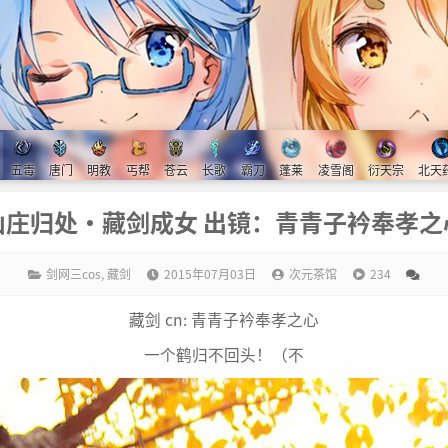
五毒
唐门
明教
丐帮
苍云
长歌
霸刀
蓬莱
凌雪阁
衍天宗
北天
山庄归处·藏剑成女 出镜：青青子衿奉孝之
剑网三cos
,
藏剑
2015年07月03日
次元茶馆
234
藏剑 cn: 青青子衿奉孝之心
一个鹤归不回头！（不