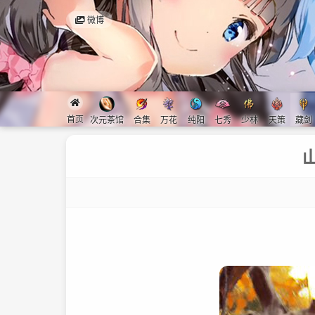
微博
首页
次元茶馆
合集
万花
纯阳
七秀
少林
天策
藏剑