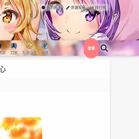
我的圈子
资源投稿
排行榜
登录
药宗
刀宗
万灵山庄
段氏
心