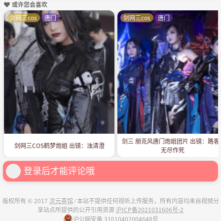
或许您会喜欢
剑网三cos
唐门
剑网三cos
唐门
剑三 朋克风唐门炮姐团片 出镜：路客-
剑网三COS鹤梦炮姐 出镜：浊清澄
无尽作死
登录后才能评论哦
版权所有 © 2017
次元茶馆
⁄ 本站不提供任何视听上传服务，所有内容均来自视频分
享站点所提供的公开引用资源
沪ICP备2021031606号-2
沪公网安备 31010402004648号