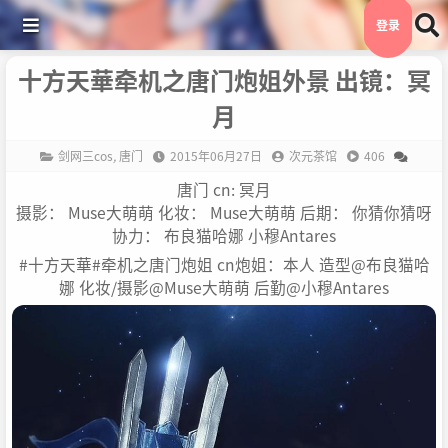
登录
十方天華牵机之唐门炮姐外景 出镜：冥
月
剑网三cos
,
唐门
2015年06月27日
次元茶馆
406
唐门 cn: 冥月
摄影： Muse大萌萌 化妆： Muse大萌萌 后期： 你猜你猜呀
协力： 布良猫哈娜 小穆Antares
#十方天華#牵机之唐门炮姐 cn炮姐：本人 造型@布良猫哈
娜 化妆/摄影@Muse大萌萌 后勤@小穆Antares