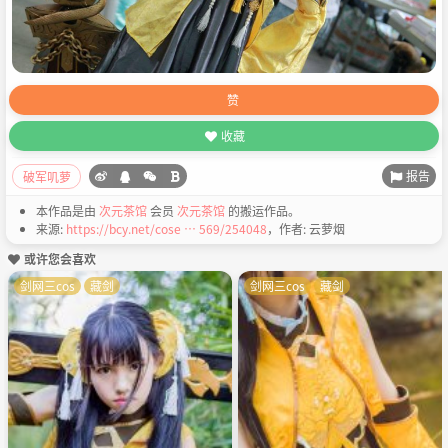
赞
收藏
报告
破军叽萝
本作品是由
次元茶馆
会员
次元茶馆
的搬运作品。
来源:
https://bcy.net/cose … 569/254048
，作者: 云萝烟
或许您会喜欢
剑网三cos
藏剑
剑网三cos
藏剑