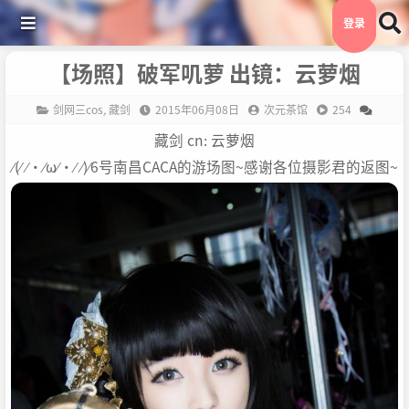
登录
【场照】破军叽萝 出镜：云萝烟
剑网三cos
,
藏剑
2015年06月08日
次元茶馆
254
藏剑 cn: 云萝烟
⁄(⁄ ⁄•⁄ω⁄•⁄ ⁄)⁄6号南昌CACA的游场图~感谢各位摄影君的返图~