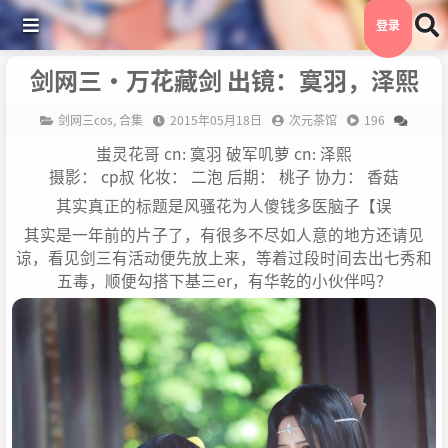
登录
剑网三·万花藏剑 出镜：寞羽，泽熙
剑网三cos
,
合集
2015年05月18日
次元茶馆
196
蚩灵花哥 cn: 寞羽 破军叽萝 cn: 泽熙
摄影： cp叔 化妆： 二泡 后期： 桃子 协力： 香菇
其实真正的标题是风骚花为人傻钱多医脑子【误
其实是一年前的片子了，有很多不尽如人意的地方还请见
谅，看见剑三有活动便先放上来，等着过段时间去出七秀和
五毒，顺便勾搭下基三er，有华乾的小伙伴吗？