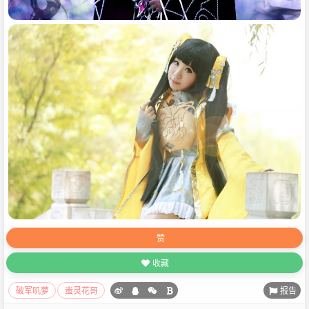
赞
收藏
报告
破军叽萝
蚩灵花哥