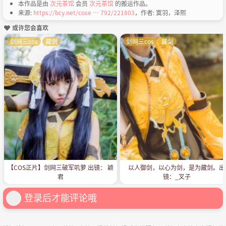
本作品是由
次元茶馆
会员
次元茶馆
的搬运作品。
来源:
https://bcy.net/cose … 792/221803
，作者: 寞羽，泽熙
或许您会喜欢
剑网三cos
藏剑
剑网三cos
藏剑
【COS正片】剑网三破军叽萝 出镜： 颖
以人御剑，以心为剑，是为藏剑。出
君
镜：_叉子
登录后才能评论哦