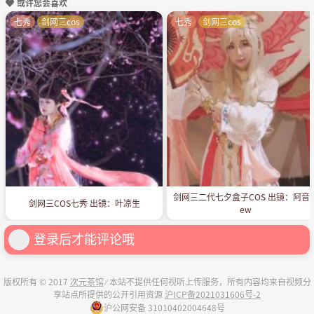
或许您会喜欢
七秀
剑网三cos
七秀
剑网三cos
剑网三二代七夕盒子COS 出镜：阿音
剑网三COS七秀 出镜：叶凉生
ew
登录后才能评论哦
版权所有 © 2017
次元茶馆
⁄ 本站不提供任何视听上传服务，所有内容均来自视频分
享站点所提供的公开引用资源
沪ICP备2021031606号-2
沪公网安备 31010402004648号