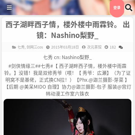
登录
西子湖畔西子情，楼外楼中雨霖铃。 出
镜：Nashino梨野_
七秀
,
剑网三cos
2015年03月18日
次元茶馆
182
七秀 cn: Nashino梨野_
#剑侠情缘三##七秀#【 西子湖畔西子情，楼外楼中雨霖
铃。】没错！我是双修秀爷（喂！【 秀爷：広瀬】（为了证
明窝不是基佬，正式换CN拉！）【Phx.@迦兰摄影-芽菜 】
【后期 @美呆MIDO 自理】协力@迦兰摄影-包子 服装@宫灯
帏动漫工作室六铢衣