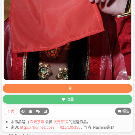
赞
收藏
报告
七秀
本作品是由
次元茶馆
会员
次元茶馆
的搬运作品。
来源:
https://bcy.net/cose … 021/185356
，作者: Nashino梨野_